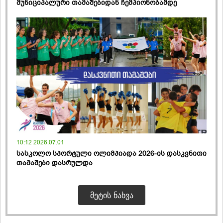
მუნიციპალური თამაშებიდან ჩემპიონობამდე
10:12 2026.07.01
სასკოლო სპორტული ოლიმპიადა 2026-ის დასკვნითი
თამაშები დასრულდა
ᲛᲔᲢᲘᲡ ᲜᲐᲮᲕᲐ