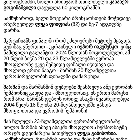
კილოგრამში, ხოლო ბრინჯაოს თბილისელი
კახაბერ
გოგინაშვილი
დაეუფლა 60 კილოგრამში.
სამწუხაროდ, ხელი მოეცარა ბრინჯაოსთვის მოჭიდავე
ოზურგეთელ
ლუკა ფიიფიას
(82) და მე-7 ადგილზე
დარჩა.
მკრტიჩიანს ფინალში რომ უძლიერესი მეტოქე ჰყავდა,
გუშინაც ვწერდით - უკრაინელი
იეჰორ იაკუშენკო
, ვინც
ნამდვილი ტალანტია. 2024 წლიდან მოყოლებული, ამ
20 წლის ბიჭმა 20 და 23-წლამდელებში ევროპა-
მსოფლიოზე უკვე მეშვიდე ფინალი იჭიდავა და
მხოლოდ ერთი წააგო - შარშან 20-წლამდელთა
ევროპირველობის ფინალში დამარცხდა.
შარშან და შარშანწინ დუბლები შეასრულა ანუ ევროპის
ჩემპიონიც გახდა და - მსოფლიოსიც. ის ერთი მარცხი
რომ არა, შარშან დუბლს ორივე ასაკში შეასრულებდა.
2004 წელს 18 წლისა 20-წლამდელებში გახდა
მსოფლიოსა და ევროპის ჩემპიონი!
მან წლეულს 23-წლამდელთა ევროპირველობაზე,
ხოლო შარშან ამავე ასაკში მსოფლიოს ჩემპიონატზე
ორჯერ დგვიმარცხა ბათუმელი
ლუკა გაბისონია.
სამწუხაროდ, რევანშის აღება და მისი შეჩერება ვერც