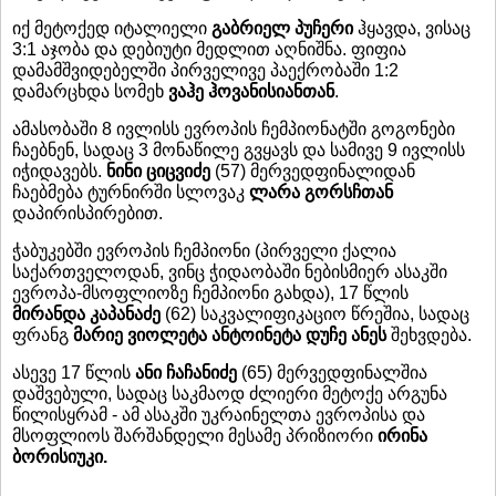
იქ მეტოქედ იტალიელი
გაბრიელ პუჩერი
ჰყავდა, ვისაც
3:1 აჯობა და დებიუტი მედლით აღნიშნა. ფიფია
დამამშვიდებელში პირველივე პაექრობაში 1:2
დამარცხდა სომეხ
ვაჰე ჰოვანისიანთან
.
ამასობაში 8 ივლისს ევროპის ჩემპიონატში გოგონები
ჩაებნენ, სადაც 3 მონაწილე გვყავს და სამივე 9 ივლისს
იჭიდავებს.
ნინი ციცვიძე
(57) მერვედფინალიდან
ჩაებმება ტურნირში სლოვაკ
ლარა გორსჩთან
დაპირისპირებით.
ჭაბუკებში ევროპის ჩემპიონი (პირველი ქალია
საქართველოდან, ვინც ჭიდაობაში ნებისმიერ ასაკში
ევროპა-მსოფლიოზე ჩემპიონი გახდა), 17 წლის
მირანდა კაპანაძე
(62) საკვალიფიკაციო წრეშია, სადაც
ფრანგ
მარიე ვიოლეტა ანტოინეტა დუჩე ანეს
შეხვდება.
ასევე 17 წლის
ანი ჩაჩანიძე
(65) მერვედფინალშია
დაშვებული, სადაც საკმაოდ ძლიერი მეტოქე არგუნა
წილისყრამ - ამ ასაკში უკრაინელთა ევროპისა და
მსოფლიოს შარშანდელი მესამე პრიზიორი
ირინა
ბორისიუკი.