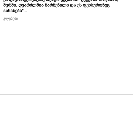
შურში, ღვარძლშია ჩარჩენილი და ეს ფეხბურთზეც
აისახება"...
კლუბები
მასალების გადაბეჭდვა/რეპროდუცირება აკრძალულია,
იხილეთ მასალის გამოყენების პირობები
© 2020 ყველა უფლება დაცულია