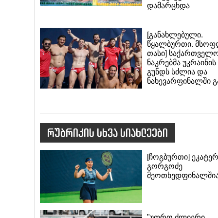
დამარცხდა
[განახლებული.
წყალბურთი. მსო
თასი] საქართველ
ნაკრებმა უკრაინის
გუნდს სძლია და
ნახევარფინალში გ
რუბრიკის სხვა სიახლეები
[ჩოგბურთი] ეკატერ
გორგოძე
მეოთხედფინალში
"უფრო ძლიერი