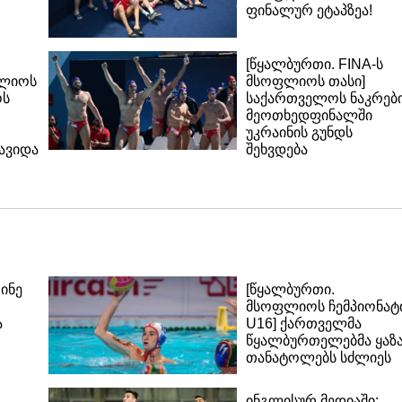
ფინალურ ეტაპზეა!
[წყალბურთი. FINA-ს
ფლიოს
მსოფლიოს თასი]
ოს
საქართველოს ნაკრებ
მეოთხედფინალში
უკრაინის გუნდს
ავიდა
შეხვდება
ინე
[წყალბურთი.
მსოფლიოს ჩემპიონატი
ა
U16] ქართველმა
წყალბურთელებმა ყაზ
თანატოლებს სძლიეს
ინგლისურ მედიაში: