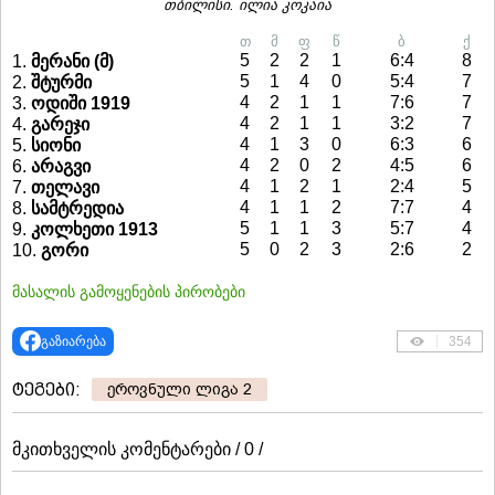
თბილისი. ილია კოკაია
თ
მ
ფ
წ
ბ
ქ
5
2
2
1
6:4
8
1.
მერანი (მ)
5
1
4
0
5:4
7
2.
შტურმი
4
2
1
1
7:6
7
3.
ოდიში 1919
4
2
1
1
3:2
7
4.
გარეჯი
4
1
3
0
6:3
6
5.
სიონი
4
2
0
2
4:5
6
6.
არაგვი
4
1
2
1
2:4
5
7.
თელავი
4
1
1
2
7:7
4
8.
სამტრედია
5
1
1
3
5:7
4
9.
კოლხეთი 1913
5
0
2
3
2:6
2
10.
გორი
მასალის გამოყენების პირობები
გაზიარება
354
ტეგები:
ეროვნული ლიგა 2
მკითხველის კომენტარები / 0 /