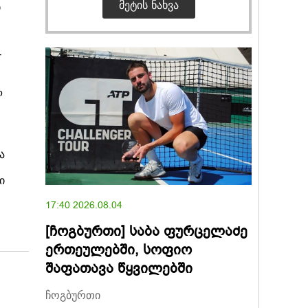
ᲛᲔᲢᲘᲡ ᲜᲐᲮᲕᲐ
ი
-
ლ
ა
ი
17:40 2026.08.04
[ჩოგბურთი] საბა ფურცელაძე
ერთეულებში, სოფიო
შაფათავა წყვილებში
ჩოგბურთი