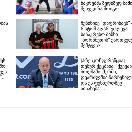
ნაკრებმა ზედიზედ სამ
შეხვედრა მოიგო
ლიას
ჩუბინიძე "დაფრინავს" 
რატომ აღარ ეძლევა
სანაკრებო შანსი
"ბორნმუთის" ქართვე
შემტევს?
ქვს
[პრესკონფერენცია]
აშო
თემურ ქეცბაია: "ქვეყან
ფეს"
ბოღმაში, შურში,
...
ღვარძლშია ჩარჩენილ
და ეს ფეხბურთზეც
აისახება"...