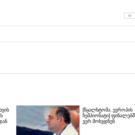
ხვის
[წყალხტომა. ევროპის
ას
ჩემპიონატი] ფინალებშ
დან
ვერ მოხვდნენ