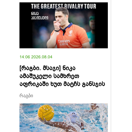
14:06 2026.08.04
[რაგბი. მსაჯი] ნიკა
ამაშუკელი სამხრეთ
აფრიკაში ხუთ მატჩს განსჯის
რაგბი