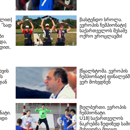
ალით]
[სასტენდო სროლა.
 "სად
ევროპის ჩემპიონატი]
საქართველოს მესამე
ბი
ოქრო ვროცლავში!
და,
დით,
ხვის
[წყალხტომა. ევროპის
ას
ჩემპიონატი] ფინალებშ
დან
ვერ მოხვდნენ
[ხელბურთი. ევროპის
ნატი.
ჩემპიონატი.
იდი
U18] საქართველოს
ნაკრებმა ზედიზედ სამ
შეხვედრა მოიგო