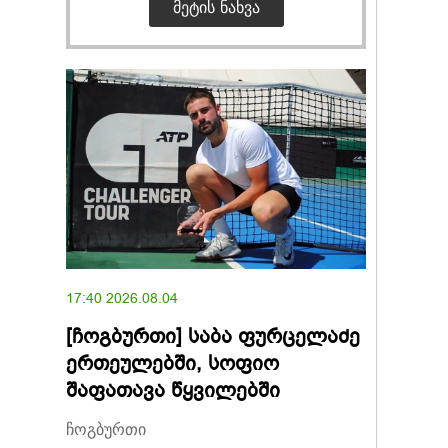
ᲛᲔᲢᲘᲡ ᲜᲐᲮᲕᲐ
17:40 2026.08.04
[ჩოგბურთი] საბა ფურცელაძე
ერთეულებში, სოფიო
შაფათავა წყვილებში
ჩოგბურთი