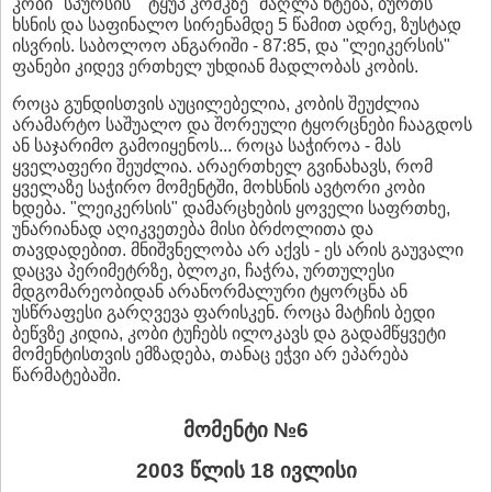
კობი "სპურსის" "ტყუპ კოშკზე" მაღლა ხტება, ბურთს
ხსნის და საფინალო სირენამდე 5 წამით ადრე, ზუსტად
ისვრის. საბოლოო ანგარიში - 87:85, და "ლეიკერსის"
ფანები კიდევ ერთხელ უხდიან მადლობას კობის.
როცა გუნდისთვის აუცილებელია, კობის შეუძლია
არამარტო საშუალო და შორეული ტყორცნები ჩააგდოს
ან საჯარიმო გამოიყენოს... როცა საჭიროა - მას
ყველაფერი შეუძლია. არაერთხელ გვინახავს, რომ
ყველაზე საჭირო მომენტში, მოხსნის ავტორი კობი
ხდება. "ლეიკერსის" დამარცხების ყოველი საფრთხე,
უნარიანად აღიკვეთება მისი ბრძოლითა და
თავდადებით. მნიშვნელობა არ აქვს - ეს არის გაუვალი
დაცვა პერიმეტრზე, ბლოკი, ჩაჭრა, ურთულესი
მდგომარეობიდან არანორმალური ტყორცნა ან
უსწრაფესი გარღვევა ფარისკენ. როცა მატჩის ბედი
ბეწვზე კიდია, კობი ტუჩებს ილოკავს და გადამწყვეტი
მომენტისთვის ემზადება, თანაც ეჭვი არ ეპარება
წარმატებაში.
მომენტი №6
2003 წლის 18 ივლისი