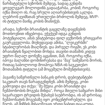
წარმატებული სეზონის შემდეგ, სადაც გუნდმა
ყოველგვარ მოლოდინს გადააჭარბა, კობიმ, როგორც
იქნა მიიღო ის, რაც სრული აღიარებისთვის აკლდა.
ლებრონ ჯეიმსთან ურთულესი ბრძოლის შემდეგ, MVP-
ის ტიტული მაინც კობის მიანიჭეს.
არადა, სეზონი ბრაიანტის გაცვლაზე დაყენების
მოთხოვნით იწყებოდა, ეჭვქვეშ იდგა გუნდის
პოტენციალი, ამას ემატებოდა ფილ ჯექსონის ერთგვარი
გაურკვევლობა. მიუხედავად ამისა, "ლეიკერსში"
სტაბილურობას მიაღწიეს. და პირველ რიგში, ეს კობი
ბრაიანტის წყალობით მოხდა. თავისი თამაშის კიდევ
უფრო მაღალ დონეზე აყვანით, მან, როგორც იქნა,
იპოვა ბალანსი დომინირებასა და "შავ" სამუშაოს შორის,
რითაც საბოლოოდ მოიპოვა NBA-ის საუკეთესო
მოთამაშის ტიტული (ამ მოცემული მომენტისთვის).
ჰავაიზე საწვრთნელი ბანაკის დროს, დებიუტანტები
საკუთარ თავს წარადგენდნენ. ამის შემდეგ, კობი
გამოვიდა და თქვა: "მე მქვია კობი ბრაიანტი და
ჩემპიონობის მოგება მინდა". როცა მთელი სამყარო მისი
სავარაუდო ტრეიდის შესახებ საუბრობდა, ის ამ დროსაც
ჩემპიონატის მოგებაზე იყო კონცენტრირებული. და
წელს, ამ მიზნის მისაღწევად ერთი ნაბიჯი დააკლდა,