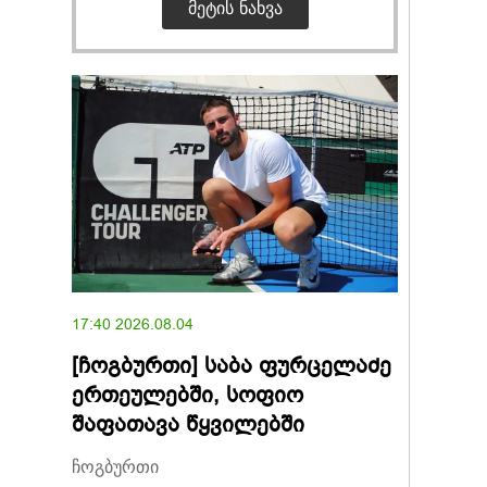
ᲛᲔᲢᲘᲡ ᲜᲐᲮᲕᲐ
17:40 2026.08.04
[ჩოგბურთი] საბა ფურცელაძე
ერთეულებში, სოფიო
შაფათავა წყვილებში
ჩოგბურთი