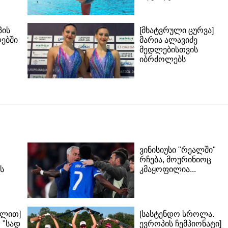
პის
[მხატვრული ცურვა]
ლებში
მარია ალავიძე
მედლებისთვის
იბრძოლებს
ვინისიუსი "რეალში"
რჩება, მოურინიოც
ს
კმაყოფილია...
ალით]
[სასტენდო სროლა.
 "სად
ევროპის ჩემპიონატი]