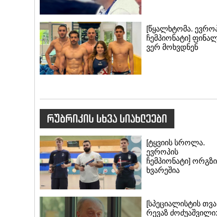
[წყალხტომა. ევრო
ჩემპიონატი] ფინა
ვერ მოხვდნენ
რუბრიკის სხვა სიახლეები
[ტყვიის სროლა.
ევროპის
ჩემპიონატი] ორგზი
ხვარეშია
[სპეციალისტის თვ
რევაზ ძოძუაშვილი: