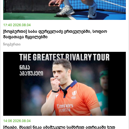
17:40 2026.08.04
[ჩოგბურთი] საბა ფურცელაძე ერთეულებში, სოფიო
შაფათავა წყვილებში
ჩოგბურთი
14:06 2026.08.04
[რაგბი. მსაჯი] ნიკა ამაშუკელი სამხრეთ აფრიკაში ხუთ