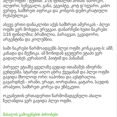
პლეი ოფში - ტუნისი. 1/16 ფინალში არიან: მაროკო,
ალჟირი, სენეგალი, განა, ეგვიპტე, კოტ დ’ივუარი, კაბო
ვერდე, სამხრეთ აფრიკა და კონგოს დემოკრატიული
რესპუბლიკა.
ასევე ერთი დანაკლისი აქვს სამხრეთ ამერიკას - პლეი
ოფში ვერ მოხვდა ურუგვაი. დანარჩენი ხუთი ნაკრები
1/16 ფინალშია: ბრაზილია, პარაგვაი, ეკვადორი,
არგენტინა და კოლუმბია.
სამი ნაკრები წარმოადგენს პლეი ოფში კონკაკაფ-ს: აშშ,
კანადა და მექსიკა. ამ ზონიდან ჯგუფური ეტაპი ვერ
გადალახეს კურასაომ, ჰაიტიმ და პანამამ.
პირველ ეტაპზე ყველაზე ცუდად ითამაშეს აზიურმა
გუნდებმა. სტარტი აიღო ცხრა ქვეყანამ და პლეი ოფში
გავიდა მხოლოდ ორი: იაპონია და ავსტრალია.
გავარდნენ - ირანი, ერაყი, იორდანია, ყატარი, საუდის
არაბეთი, სამხრეთ კორეა და უზბეკეთი.
ოკეანეთის ერთადერთი წარმომადგენელი ახალი
ზელანდია ვერ გავიდა პლეი ოფში.
მასალის გამოყენების პირობები