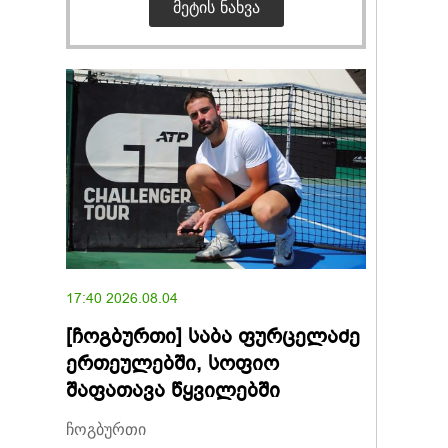
ᲛᲔᲢᲘᲡ ᲜᲐᲮᲕᲐ
17:40 2026.08.04
[ჩოგბურთი] საბა ფურცელაძე
ერთეულებში, სოფიო
შაფათავა წყვილებში
ჩოგბურთი