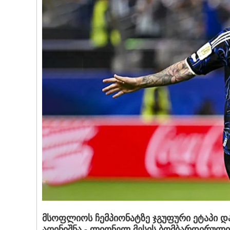
მსოფლიოს ჩემპიონატზე ჯგუფური ეტაპი 
აღინიშნა - ლიონელ მესის ბომბარდირული