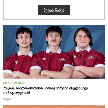
ᲛᲔᲢᲘᲡ ᲜᲐᲮᲕᲐ
14:20 2026.08.07
[რაგბი. საერთაშორისო სერია] მარცხი ინგლისელ
თანატოლებთან
რაგბი