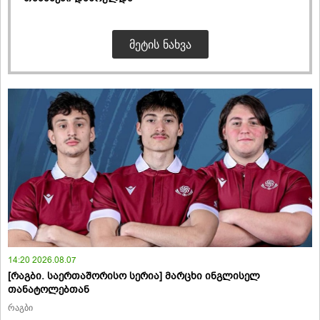
ᲛᲔᲢᲘᲡ ᲜᲐᲮᲕᲐ
14:20 2026.08.07
[რაგბი. საერთაშორისო სერია] მარცხი ინგლისელ
თანატოლებთან
რაგბი