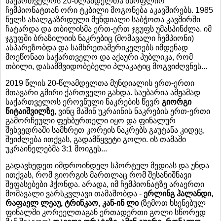
საქართველოს 20-წლამდელთა მსოფლიო
ჩემპიონატთან ორი ტკბილი მოგონება აკავშირებს. 1985
წელს ახალგაზრდული მუნდიალი საბჭოთა კავშირში
ჩატარდა და თბილისმა ერთ-ერთ ჯგუფს უმასპინძლა. იმ
ჯგუფში ბრაზილიის ნაკრებიც (მომავალი ჩემპიონი)
ასპარეზობდა და სამხრეთამერიკელებს იმდენად
მოეწონათ საქართველო და აქაური პუბლიკა, რომ
თბილი, დასამშვიდობებელი პლაკატიც მოგვიძღვნეს...
2019 წლის 20-წლამდელთა მუნდიალის ერთ-ერთი
მთავარი გმირი ქართველი გახდა. საუბარია ამჟამად
საქართველოს ეროვნული ნაკრების წევრ
გიორგი
წიტაიშვილზე
, ვინც მაშინ უკრაინის ნაკრების ერთ-ერთი
გამორჩეული ფეხბურთელი იყო და ფინალურ
შეხვედრაში სამხრეთ კორეის ნაკრებს გაუტანა კიდეც,
შეიძლება ითქვას, გადამწყვეტი გოლი. ის თამაში
უკრაინელებმა 3:1 მოიგეს...
გადავხედეთ იმდროინდელ სპორტულ მედიას და უნდა
ითქვას, რომ გიორგის მართლაც რომ შესანიშნავი
შეფასებები ჰქონდა. არადა, იმ ჩემპიონატზე არაერთი
მომავალი ვარსკვლავი თამაშობდა -
ერლინგ ჰალანდი,
რაფაელ ლეაუ, ტრინკაო, კან-ინ ლი
(ზემოთ ხსენებულ
ფინალში კორეელთაგან ერთადერთი გოლი სწორედ