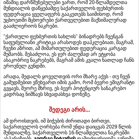
იმაშიც დარწმუნებულები ვართ, რომ 20-წლამდელთა
მუნდიალის დაწყებამდე საქართველოს ფეხბურთის
ფედერაცია ყველაფერს გააკეთებს საიმისოდ, რომ
უცხოეთში მცხოვრები ქართველებით მაქსიმალურად
გააძლიერიოს ნაკრები.
"ქართული ფეხბურთის სახლის" ბინადრებს ჩვენგან
საფუძვლიანი კრიტიკა არასოდეს დაჰკლებიათ, მაგრამ,
ჩვენი აზრით, ამ მიმართულებით ფედერაცია კარგად
მუშაობს. შესაძლოა, ეს ჯერ ძალუმად არ ეტყობა
ასაკობრივ ნაკრებებს, მაგრამ ამის კვალი ნათლად ჩანს
ეროვნულ გუნდში.
არადა, მედალს ყოველთვის ორი მხარე აქვს - თუ ჩვენ
გამუდმებით ვწუხვართ იმის გამო, რომ ბევრი ემიგრანტი
გვყავს, მეორე მხრივ, ეს ბევრ პოტენციურ სანაკრებო
კადრსაც ნიშნავს სხვადასხვა დონეზე.
შედეგი არის...
ამ დროისთვის, იმ ბიჭების ძირითადი ბირთვი,
საქართველოს ღირსება რომ უნდა დაიცვას 2029 წლის
მუნდიალზე, საქართველოს 16-წლამდელთა ნაკრებში
ასპარეზობს.
გიორგი ჩიტაურის
დამოძღვრილმა გუნდმა