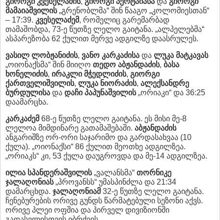
გიორგი კვესელაძის
,
გიორგი პერტაიასა
და
გიორგი
მამაიაშვილის
„გრენობლმა“ შინ წააგო „კოლომიესთან“
– 17:39.
კვესელაძემ
, რომელიც გარემარბად
თამაშობდა, 73-ე წუთზე ლელო გაიტანა. „ალპელებმა“
ასპარეზობა 62 ქულით მერვე ადგილზე დაასრულეს.
ვასილ ლობჟანიძის
,
ვანო კარკაძისა
და
ლუკა მატკავას
„ოიონაქსმა“ შინ მიიღო
თედო აბჟანდაძის
,
ბასა
ხონელიძის
,
ირაკლი მჭედლიძის
,
გიორგი
ქართველიშვილის
,
ლუკა ნიორაძის
,
ალექსანდრე
ბურდულისა
და
დაჩი პაპუნაშვილის
„ორიაკი“ და 36:25
დაამარცხა.
კარკაძემ
68-ე წუთზე ლელო გაიტანა. ეს მისი მე-8
ლელოა მიმდინარე გათამაშებაში.
აბჟანდაძის
ანგარიშზე ორ-ორი საჯარიმო და გარდასახვაა (10
ქულა). „ოიონაქსი“ 86 ქულით მეოთხე ადგილზეა.
„ორიაკს“ კი, 53 ქულა დაუგროვდა და მე-14 ადგილზეა.
ილია სპანდერაშვილის
„ვალანსმა“
თორნიკე
ჯალაღონიას
„პროვანსს“ უმასპინძლა და 21:34
დამარცხდა.
ჯალაღონიამ
32-ე წუთზე ლელო გაიტანა.
ჩენებურების ორივე გუნდს წარმატებული სეზონი აქვს.
ორივე პლეი ოფშია და პირველ დივიზიონში
გადასვლისთვის იბრძვის.