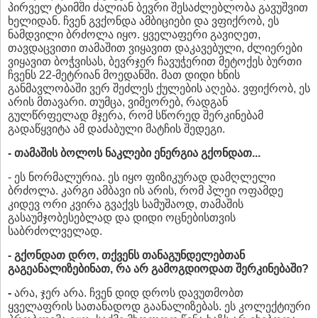
პირველ ტაიმში ძალიან ბევრი შესაძლებლობა გავუშვით
ხელიდან. ჩვენ გვქონდა ამბიციები და ვფიქრობ, ეს
ნამდვილი ბრძოლა იყო. ყველაფერი გავიღეთ,
თავდაცვითი თამაშით ვიყავით დაკავებული, ძლიერები
ვიყავით ბოჭვისას, ბევრჯერ ჩავუჭერით მეტოქეს ბურთი
ჩვენს 22-მეტრიან მოედანში. მათ დიდი ხნის
განმავლობაში ვერ შეძლეს ქულების აღება. ვფიქრობ, ეს
არის მთავარი. თუმცა, ვიმეორებ, რადგან
გულწრფელად მჯერა, რომ სწორედ შერკინებამ
გადაწყვიტა ამ დაძაბული მატჩის შედეგი.
- თამაშის ბოლოს ნაკლები ენერგია გქონდათ...
- ეს ნორმალურია. ეს იყო ფიზიკურად დამღლელი
ბრძოლა. კარგი ამბავი ის არის, რომ პლეი ოფამდე
კიდევ ორი ​​კვირა გვაქვს სამუშაოდ, თამაშის
გასაუმჯობესებლად და დიდი ოცნებისთვის
საბრძოლველად.
- გქონდათ დრო, თქვენს თანაგუნდელებთან
გაგეანალიზებინათ, რა არ გამოგდიოდათ შერკინებაში?
-
არა, ჯერ არა. ჩვენ დიდ დროს დავუთმობთ
ყველაფრის სათანადოდ გაანალიზებას. ეს კოლექტიური