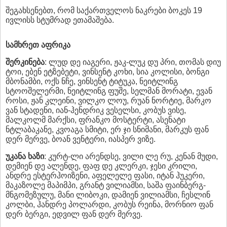
შეგახსენებთ, რომ საქართველოს ნაკრები ბოკეს 19
ივლისს სტუმრად ეთამაშება.
სამხრეთ აფრიკა
შერკინება
: ლუდ დე იაგერი, ჟაკ-ლუკ დუ პრი, თომას დიუ
ტოი, ებენ ეტზებეტი, ვინსენტ კოხი, სია კოლისი, ბონგი
მბონამბი, ოქს ნჩე, ვინსენტ ტიტუკა, ნეიტლინგ
სტოოშელერმი, ნეიტლინგ ფუშე, სელმან მორატი, ევან
როსი, ჟან კლეინი, ვილკო ლოუ, რუან ნორტიე, მარკო
ვან სტადენი, იან-ჰენდრიკ ვესელსი, კობუს ვისე,
მალკოლმ მარქსი, ფრანკო მოსტერტი, ასენატი
ნტლაბაკანე, კვოაგა სმიტი, ერ ჯი სნიმანი, მარკუს ფან
დერ მერვე, ბოან ვენტერი, იასპერ ვიზე.
უკანა ხაზი
: კურტ-ლი არენდსე, ვილი ლე რუ, კენან მუდი,
დემიენ დე ალენდე, ფაფ დე კლერკი, ჯესი კრილი,
ანდრე ესტერჰოიზენი, აფელელე ფასი, იტან ჰუკერი,
მაკაზოლე მაპიმპი, გრანტ ვილიამსი, საშა ფაინბერგ-
მნგომეზულუ, მანი ლიბოკი, დამიენ ვილიამსი, ჩესლინ
კოლბი, ჰანდრე პოლარდი, კობუს რეინა, მორნიო ფან
დერ ბერგი, ედვილ ფან დერ მერვე.