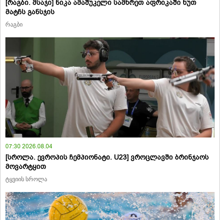
[რაგბი. მსაჯი] ნიკა ამაშუკელი სამხრეთ აფრიკაში ხუთ
მატჩს განსჯის
რაგბი
07:30 2026.08.04
[სროლა. ევროპის ჩემპიონატი. U23] ვროცლავში ბრინჯაოს
მოვარტყით
ტყვიის სროლა