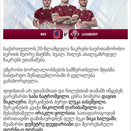
საქართველოს 20-წლამდელა ნაკრები საერთაშორისო
სერიის მეორე მატჩში, ხვალ, ჩილეს ახალგაზრდულ
ნაკრებს ეთამაშება.
უმცროსი ბორჯღალოსნების სამწვრთნელო შტაბმა
სასტარტო შემადგენლობაში 8 ცვლილება
განახორციელა.
ფიჯისთან არ უთამაშიათ და ჩილესთან თამაშს იწყებენ
გარემარბი
საბა ნატროშვილი
, ცხრა ნომერი
დავით
წიკლაური
, შერკინების ბურჯი
ლუკა იასეშვილი
,
შერკინების კვაჭი
ნიკოლოზ ღარიბაშვილი
და
მესამეხაზელი
ირაკლი ყოლბაია
. სათადარიგოდან
ძირითადში დაწინაურდნენ ფულ ბეკი
ნიკა ხალვაში
,
შუამარბი
დემეტრე დევდარიანი
და მეორეხაზელი
თორნიკე ტორაძე
.