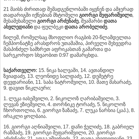
21 მაისს ძირითად შემადგენლობაში იყვნენ და ამჯერად
თადარიგში იქნებიან მხტომელი
გიორგი მეფარიშვილი
,
მესამეხაზელი
გიორგი არძენაძე
, შუამარბი
დათა
ახვლედიანი
და ფულბეკი
დათა არობელიძე
.
ჩილემ, რომელსაც მსოფლიო რაგბის 20-წლამდელთა
ჩემპიონატზე არასდროს უთამაშია, პირველი შეხვედრა
მასპინძელ სამხრეთ აფრიკასთან გამართა და
სარეკორდო სხვაობით 0:97 დამარცხდა.
საქართველო:
15. ნიკა ხალვაში, 14. ავთანდილ
ზვიადაძე, 13. ლეონიდე სალდაძე, 12. დემეტრე
დევდარიანი, 11. საბა ნატროშვილი, 10. მათე მახარაძე,
9. დავით წიკლაური;
1. ლუკა იასეშვილი, 2. ნიკოლოზ ღარიბაშვილი, 3.
ლევან ეზიეშვილი, 4. თორნიკე ტორაძე, 5. ნიკოლოზ
ჩხორთოლია, 6. გიორგი ზაზაძე, 7. ლუკა ნარსია (კაპ.), 8.
ირაკლი ყოლბაია.
16. გიორგი აღნიაშვილი, 17. დაჩი ჭელიძე, 18. გაბრიელ
რაზმაძე, 19. გიორგი მეფარიშვილი, 20. გიორგი
არძენაძე; 21. გოგა უშვერიძე, 22. დათა ახვლედიანი, 23.