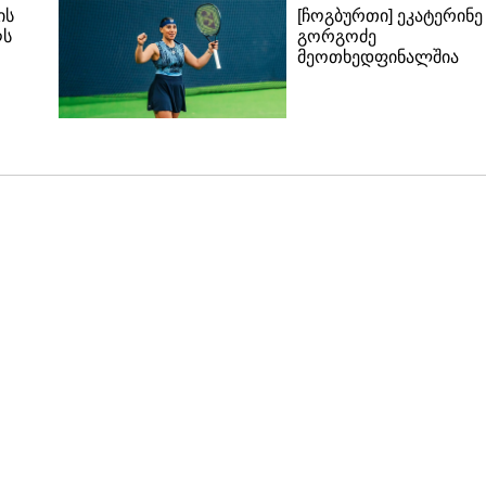
ის
[ჩოგბურთი] ეკატერინე
ღს
გორგოძე
მეოთხედფინალშია