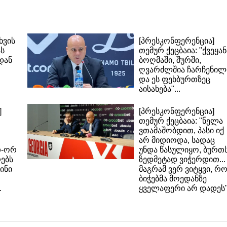
ხვის
[პრესკონფერენცია]
ას
თემურ ქეცბაია: "ქვეყან
დან
ბოღმაში, შურში,
ღვარძლშია ჩარჩენილ
და ეს ფეხბურთზეც
აისახება"...
]
[პრესკონფერენცია]
თემურ ქეცბაია: "ნელა
ვთამაშობდით, პასი იქ
არ მიდიოდა, სადაც
თ-ორ
უნდა წასულიყო, ბურთ
ებს
ზედმეტად ვიჭერდით...
ინი
მაგრამ ვერ ვიტყვი, რ
ბიჭებმა მოედანზე
.
ყველაფერი არ დადეს".