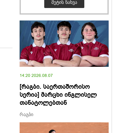
ᲛᲔᲢᲘᲡ ᲜᲐᲮᲕᲐ
14:20 2026.08.07
[რაგბი. საერთაშორისო
სერია] მარცხი ინგლისელ
თანატოლებთან
რაგბი