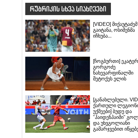
რუბრიკის სხვა სიახლეები
[VIDEO] მიქაუტაძემ
გაიტანა, ოსიმენმა
იჩხუბა...
[ჩოგბურთი] ეკატერ
გორგოძე
ნახევარფინალში
მეტოქეს ელის
[განახლებული. VI
ქართული ლეგიონ
უქმეები] ბუდუ და
"ჰაიდენჰაიმი" გო
და უხვგოლიანი
გამარჯვებით იწყებე