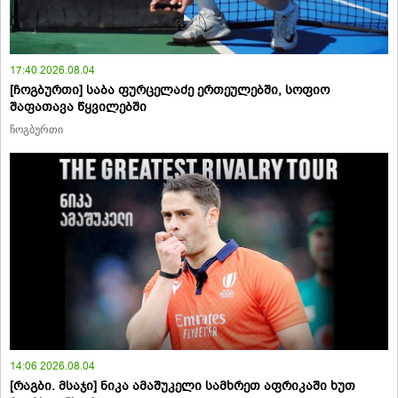
17:40 2026.08.04
[ჩოგბურთი] საბა ფურცელაძე ერთეულებში, სოფიო
შაფათავა წყვილებში
ჩოგბურთი
14:06 2026.08.04
[რაგბი. მსაჯი] ნიკა ამაშუკელი სამხრეთ აფრიკაში ხუთ