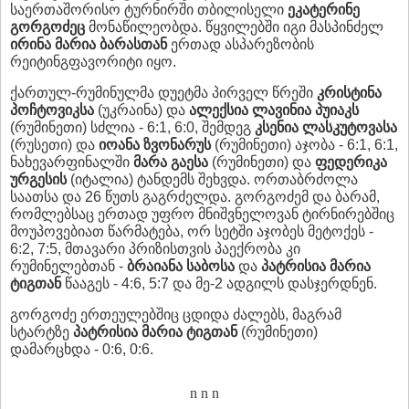
საერთაშორისო ტურნირში თბილისელი
ეკატერინე
გორგოძეც
მონაწილეობდა. წყვილებში იგი მასპინძელ
ირინა მარია ბარასთან
ერთად ასპარეზობის
რეიტინგფავორიტი იყო.
ქართულ-რუმინულმა დუეტმა პირველ წრეში
კრისტინა
პოჩტოვიკსა
(უკრაინა) და
ალექსია
ლავინია პუიაკს
(რუმინეთი) სძლია - 6:1, 6:0, შემდეგ
კსენია ლასკუტოვასა
(რუსეთი) და
იოანა ზვონარუს
(რუმინეთი) აჯობა - 6:1, 6:1,
ნახევარფინალში
მარა გაესა
(რუმინეთი) და
ფედერიკა
ურგესის
(იტალია) ტანდემს შეხვდა. ორთაბრძოლა
საათსა და 26 წუთს გაგრძელდა. გორგოძემ და ბარამ,
რომლებსაც ერთად უფრო მნიშვნელოვან ტირნირებშიც
მოუპოვებიათ წარმატება, ორ სეტში აჯობეს მეტოქეს -
6:2, 7:5, მთავარი პრიზისთვის პაექრობა კი
რუმინელებთან -
ბრაიანა საბოსა
და
პატრისია მარია
ტიგთან
წააგეს - 4:6, 5:7 და მე-2 ადგილს დასჯერდნენ.
გორგოძე ერთეულებშიც ცდიდა ძალებს, მაგრამ
სტარტზე
პატრისია მარია ტიგთან
(რუმინეთი)
დამარცხდა - 0:6, 0:6.
n n n