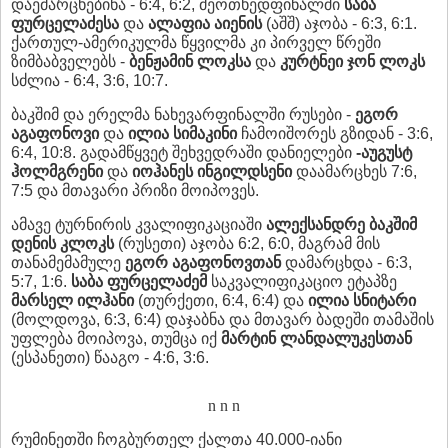
დაემარცხებინა - 6:4, 6:2, მეოთხედფინალში
საბა
ფურცელაძესა
და
ალაფია აიენის
(აშშ) აჯობა - 6:3, 6:1.
ქართულ-ამერიკულმა წყვილმა კი პირველ წრეში
ზიმბაბველებს -
ბენჟამინ ლოკსა
და
კურტნეი ჯონ ლოკს
სძლია - 6:4, 3:6, 10:7.
ბაკშიმ და ერელმა ნახევარფინალში რუსები -
ეგორ
აგაფონოვი
და
ილია სიმაკინი
ჩამოიშორეს გზიდან - 3:6,
6:4, 10:8. გადამწყვეტ შეხვედრაში დანიელები
-აუგუსტ
ჰოლმგრენი
და
იოჰანეს ინგილდსენი
დაამარცხეს 7:6,
7:5 და მთავარი პრიზი მოიპოვეს.
ამავე ტურნირის კვალიფიკაციაში
ალექსანდრე ბაკშიმ
დენის კლოკს
(რუსეთი) აჯობა 6:2, 6:0, მაგრამ მის
თანამემამულე
ეგორ აგაფონოვთან
დამარცხდა - 6:3,
5:7, 1:6.
საბა ფურცელაძემ
საკვალიფიკაციო ეტაპზე
მარსელ ილჰანი
(თურქეთი, 6:4, 6:4) და
ილია სნიტარი
(მოლდოვა, 6:3, 6:4) დაჯაბნა და მთავარ ბადეში თამაშის
უფლება მოიპოვა, თუმცა იქ
მარტინ ლანდალუკესთან
(ესპანეთი) წააგო - 4:6, 3:6.
n n n
რუმინეთში ჩოგბურთელ ქალთა 40.000-იანი