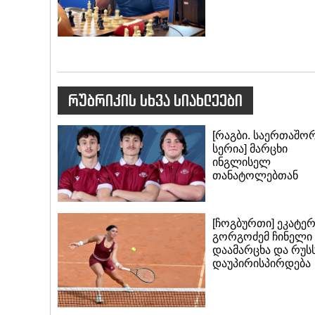
რუბრიკის სხვა სიახლეები
[რაგბი. საერთაშო
სერია] მარცხი
ინგლისელ
თანატოლებთან
[ჩოგბურთი] ეკატერ
გორგოძემ ჩინელი
დაამარცხა და რუს
დაუპირისპირდება