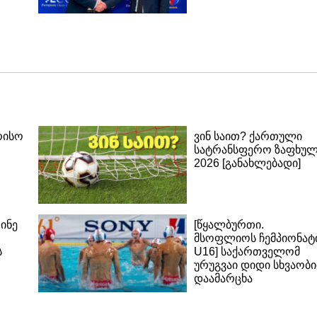
რისო
ვინ საით? ქართული
სატრანსფერო ზაფხუ
2026 [განახლებადი]
ინე
[წყალბურთი.
მსოფლიოს ჩემპიონატი
ს
U16] საქართველომ
ურუგვაი დიდი სხვაობ
დაამარცხა