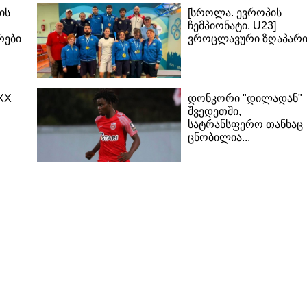
ის
[სროლა. ევროპის
ჩემპიონატი. U23]
რები
ვროცლავური ზღაპარ
XX
დონკორი "დილადან"
შვედეთში,
სატრანსფერო თანხაც
ცნობილია...