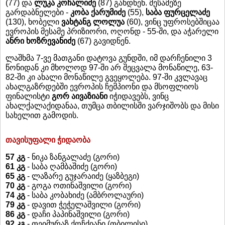
(77) და
ლუკა კოჩალიძე
(87) გახდნენ. მესამეზე
გარდაბნელები -
კობა ქარუმიძე
(55),
საბა ფურცელაძე
(130), ხობელი
ვახტანგ ლოლუა
(60), ვინც უფროსებშიცაა
ევროპის მესამე პრიზიორი, ოღონდ - 55-ში, და აჭარელი
ანრი ხოზრევანიძე
(67) გავიდნენ.
ლაშხმა 7-ვე მათგანი დატოვა გუნდში, იმ დარჩენილი 3
წონიდან კი მხოლოდ 97-ში არ შეცვალა მონაწილე, 63-
82-ში კი ახალი მონაწილე გვეყოლება. 97-ში კვლავაც
ახალგაზრდებში ევროპის ჩემპიონი და მსოფლიოს
ფინალისტი
გორ აივაზიანი
იჭიდავებს, ვინც
ახალქალაქიდანაა, თუმცა თბილისში ვარჯიშობს და მისი
სახელით გამოდის.
თავისუფალი ჭიდაობა
57 კგ
- ნიკა ზანგალაძე (გორი)
61 კგ
- საბა ღამბაშიძე (გორი)
65 კგ
- ლაზარე გუჯარაიძე (ყაზბეგი)
70 კგ
- გოგა ოთინაშვილი (გორი)
74 კგ
- საბა კობახიძე (ამბროლაური)
79 კგ
- დავით ჭეჭელაშვილი (გორი)
86 კგ
- დაჩი პაპინაშვილი (გორი)
92 კგ
- თეიმურაზ ქოჩქიანი (თბილისი)