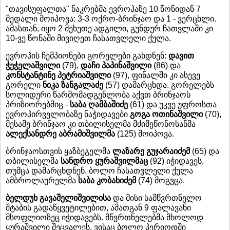
"თავისუფალთა" ნაკრებმა ევროპაზე 10 წონიდან 7
მედალი მოიპოვა: 3-3 ოქრო-ბრინჯაო და 1 - ვერცხლი.
ამასთან, იყო 2 მეხუთე ადგილი, გუნდურ ჩათვლაში კი
10-ვე წონაში მივიღეთ ჩასათვლელი ქულა.
ევროპის ჩემპიონები გორელები გახდნენ:
დავით
ჭეჭელაშვილი
(79),
დაჩი პაპინაშვილი
(86) და
კონსტანტინე პეტრიაშვილი
(97), ფინალში კი ასევე
გორელი
ნიკა ზანგალაძე
(57) დამარცხდა. გორელებს
სოლიდური წარმომადგენლობა აქვთ ბრინჯაოს
პრიზიორებშიც -
საბა ღამბაშიძე
(61) და უკვე უფროსთა
ევროპირველობაზე ნაჭიდავები
გოგა ოთინაშვილი
(70),
მესამე ბრინჯაო კი თბილისელმა მძიმეწონოსანმა
ალექსანდრე აბრამიშვილმა
(125) მოიპოვა.
ბრინჯაოსთვის ყაზბეგელმა
ლაზარე გუჯარაიძემ
(65) და
თბილისელმა
სანდრო ყურაშვილმაც
(92) იჭიდავეს,
თუმცა დამარცხდნენ. ბოლო ჩასათვლელი ქულა
ამბროლაურელმა
საბა კობახიძემ
(74) მოგვცა.
ბელდუხ გავაშელიშვილისა
და მისი სამწვრთნელო
შტაბის გადაწყვეტილებით, ამათგან 9 ფალავანი
მსოფლიოზეც იჭიდავებს. მწვრთნელებმა მხოლოდ
ყურაშვილი შეცვალეს, ვისაც ბოლო პერიოდში