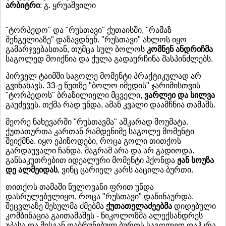
არბიტრი
: გ. ყრუაშვილი
"ტორპედო" და "რუსთავი" ქუთაისში, "რამაზ
შენგელიაზე" დაზავდნენ. "რუსთავი" ახლოს იყო
გამარჯვებასთან, თუმცა სულ ბოლოს
კომნენ ანდრიჩმა
საგოლედ მოიქნია და ქულა გადაურჩინა მასპინძლებს.
პირველ ტაიმში საგოლე მომენტი პრაქტიკულად არ
გვინახავს. 33-ე წუთზე "ბოლო იმედის" ჯარიმისთვის
"ტორპედოს" ბრაზილიელი მცველი,
ვარლეი და სილვა
გაუძევეს. თქმა რად უნდა, ამან კვალი დაამჩნია თამაშს.
მეორე ნახევარში "რუსთავმა" აშკარად მოუმატა.
ქუთათურთა კართან რამდენიმე საგოლე მომენტი
შეიქმნა. იყო ეპიზოდები, როცა გოლი თითქოს
გარდაუვალი ჩანდა, მაგრამ არა და არ გადიოდა.
განსაკუთრებით იდეალური მომენტი ჰქონდა
ჟან
სოუზა
დე
ალმეიდას
, ვინც ცარიელ კარს ააცილა ბურთი.
თითქოს თამაში ნულოვანი ფრით უნდა
დასრულებულიყო, როცა "რუსთავი" დაწინაურდა.
შეცვლაზე შესულმა ძმებმა
ქუთათელაძეებმა
დიდებული
კომბინაცია გაითამაშეს - ნიკოლოზმა ალექსანდრეს
უპასა და მისგან დაბრუნებულ ბურთს საგოლედ დაჰკრა.