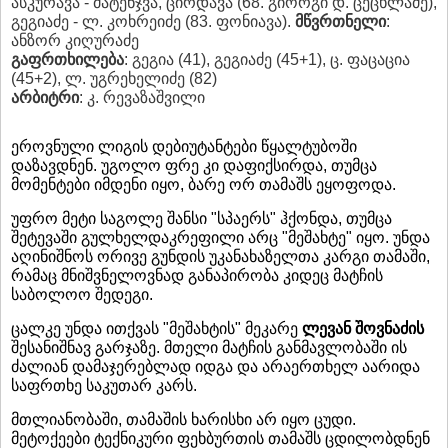
ასკურავა - მატენჯვა, ცირდავა (68. გიორგი დ. ცეცხლაძე),
გეგიაძე - ლ. კოხრეიძე (83. ფონიავა).
მწვრთნელი
:
ანზორ კიღურაძე
გაფრთხილება
: გეგია (41), გეგიაძე (45+1), ც. ფაცაცია
(45+2), ლ. უგრეხელიძე (82)
არბიტრი
: კ. რევაზაშვილი
ეროვნული ლიგის დებიუტანტები წყალტუბოში
დაზავდნენ. უგოლო ფრე კი დაფიქსირდა, თუმცა
მომენტები იმდენი იყო, ბარე ორ თამაშს ეყოფოდა.
უფრო მეტი საგოლე შანსი "სპაერს" ჰქონდა, თუმცა
შეტევაში გულხელდაკრეფილი არც "მეშახტე" იყო. უნდა
აღინიშნოს ორივე გუნდის უკანახაზელთა კარგი თამაში,
რამაც მნიშვნელოვნად განაპირობა კიდეც მატჩის
საბოლოო შედეგი.
ცალკე უნდა ითქვას "მეშახტის" მეკარე
ლევან შოვნაძის
შესანიშნავ გარჯაზე. მთელი მატჩის განმავლობაში ის
ძალიან დამაჯერებლად იდგა და არაერთხელ აარიდა
საფრთხე საკუთარ კარს.
მთლიანობაში, თამაშის ხარისხი არ იყო ცუდი.
მეტოქეები ტექნიკური ფეხბურთის თამაშს ცდილობდნენ