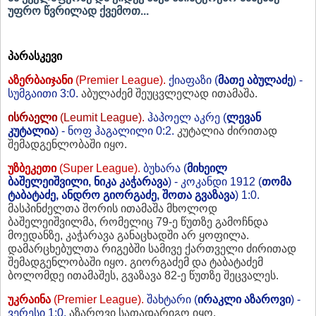
უფრო წვრილად ქვემოთ...
პარასკევი
აზერბაიჯანი
(Premier League).
ქიაფაზი (
მათე აბულაძე
)
-
სუმგაითი
3
:0
.
აბულაძემ შეუცვლელად ითამაშა.
ისრაელი
(Leumit League).
ჰაპოელ აკრე (
ლევან
კუტალია
) - ნოფ ჰაგალილი
0
:
2.
კუტალია ძირითად
შემადგენლობაში იყო.
უზბეკეთი
(Super League).
ბუხარა (
მიხეილ
ბაშელეიშვილი, ნიკა კაჭარავა
) - კოკანდი 1912 (
თომა
ტაბატაძე, ანდრო გიორგაძე, შოთა გვაზავა
) 1:0.
მასპინძელთა შორის ითამაშა მხოლოდ
ბაშელეიშვილმა, რომელიც 79-ე წუთზე გამოჩნდა
მოედანზე, კაჭარავა განაცხადში არ ყოფილა.
დამარცხებულთა რიგებში სამივე ქართველი ძირითად
შემადგენლობაში იყო. გიორგაძემ და ტაბატაძემ
ბოლომდე ითამაშეს, გვაზავა 82-ე წუთზე შეცვალეს.
უკრაინა
(Premier League).
შახტარი (
ირაკლი აზაროვი
) -
ვერესი 1:0.
აზაროვი სათადარიგო იყო.