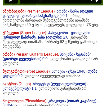
აზერბაიჯანი
(Premier League).
არაზი - ზირა (
დავით
ვოლკოვი, გიორგი პაპუნაშვილი
) 0:1.
ორივე
ქართველმა ძირითად შემადგენლობაში ითამაშა.
პაპუნაშვილი 59-ე წუთზე შეცვალეს, ვოლკოვი - 73-ეზე.
უზბეკეთი
(Super League).
პახტაკორი - ყიზილყუმი
(
გრიგოლ ჩაბრაძე,
ჯაბა ჯიღაური
) 2:0.
ჯიღაურმა
შეუცვლელად ითამაშა, ჩაბრაძე 62-ე წუთზე გამოჩნდა
მოედანზე.
ირანი
(Persian Gulf Pro League).
პაიკანი - სეპაჰანი
(
გიორგი გველესიანი
) 0:0.
გველესიანი განაცხადში არ
ყოფილა.
ბულგარეთი
(efbet League).
სლავია - ცსკა 1948 (
ლაშა
დვალი
) 0:2.
დვალმა შეუცვლელად ითამაშა.
ავსტრია
(2. liga).
ბრეგენცი (
ლევან ელოშვილი
) -
კლაგენფიურტი 1:1.
ელოშვილი განაცხადში არ
ყოფილა.
პოლონეთი
(Ekstraklasa).
კრაკოვია (
ოთარ კაკაბაძე
) -
პიასტი 2:3.
კაკაბაძე ტრავმირებულია.