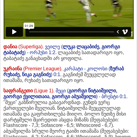
დანია
(Superliga).
ვეილე (
ლუკა ლაცაბიძე,
გიორგი
ტაბატაძე
) - ორჰუსი 1:2.
ლაცაბიძე სათადარიგო იყო,
ტაბატაძე განაცხადში არ ყოფილა.
უკრაინა
(Premier League).
კარპატი - კოლოსი (
ზურაბ
რუხაძე,
ნიკა გაგნიძე
) 0:1.
გაგნიძემ შეუცვლელად
ითამაშა, რუხაძე სათადარიგო იყო.
საფრანგეთი
(Ligue 1).
მეცი (
გიორგი წიტაიშვილი,
გიორგი ქვილითაია, გიორგი აბუაშვილი
) - ბრესტი 0:1.
"მეცი" განწირულია გასავარდნად. გუნდს ვერც
ქართველები შველიან. წიტაიშვილმა შეუცვლელად
ითამაშა და გაფრთხილება მიიღო. ბოლო წუთზე მისი
დარტყმული მცირედით ასცდა მიზანს (შეფასებები:
Flashscore - 7,3; Sofascore - 6,5; Whoscored - 6,7).
აბუაშვილმა სრული მეორე ტაიმი ითამაშა (შეფასებები:
Flashscore - 6,2; Sofascore - 6,6; Whoscored - 5,9), ხოლო