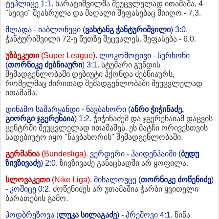
ტეპლიცე 1:1.
ხარატიშვილმა შეუცვლელად ითამაშა, 4
"სეივი" შეასრულა და მაღალი შეფასებაც მიიღო - 7,3.
მლადა - იაბლონეცი (
ვახტანგ ჭანტურიშვილი
) 3:0.
ჭანტურიშვილი 72-ე წუთზე შეცვალეს. შეფასება - 6,0.
უზბეკეთი
(Super League).
ლოკომოტივი - სურხონი
(
თორნიკე ძებნიაური
) 3:1.
სტუმარი გუნდის
შემადგენლობაში დებიუტი ჰქონდა ძებნიაურს,
რომელმაც ძირითად შემადგენლობაში შეუცვლელად
ითამაშა.
დინამო სამარყანდი - ნავბახორი (
ანრი ჭიჭინაძე,
გიორგი ჯგერენაია
) 1:2.
ჭიჭინაძემ და ჯგერენაიამ დაცვის
ცენტრში შეუცვლელად ითამაშეს. ეს მატჩი ორივესთვის
სადებიუტო იყო "ნავბახორის" შემადგენლობაში.
გერმანია
(Bundesliga).
ვერდერი - ჰაიდენჰაიმი (
ბუდუ
ზივზივაძე
) 2:0.
ზივზივაძე განაცხადში არ ყოფილა.
სლოვაკეთი
(Nike Liga).
მიხალოვცე (
თორნიკე ძოწენიძე
)
- კოშიცე 0:2.
ძოწენიძეს არ უთამაშია ჭარბი ყვითელი
ბარათების გამო.
პოდბრეზოვა (
ლუკა სილაგაძე
) - პრეშოვი 4:1.
წინა