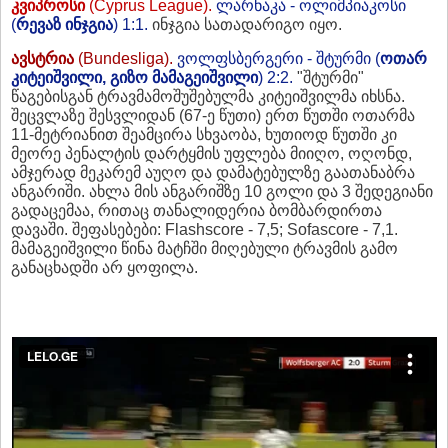
კვიპროსი
(Cyprus League).
ლარნაკა - ოლიმპიაკოსი
(
რევაზ ინჯგია
) 1:1.
ინჯგია სათადარიგო იყო.
ავსტრია
(Bundesliga).
ვოლფსბერგერი - შტურმი (
ოთარ
კიტეიშვილი, გიზო მამაგეიშვილი
) 2:2.
"შტურმი"
წაგებისგან ტრავმამოშუშებულმა კიტეიშვილმა იხსნა.
შეცვლაზე შესვლიდან (67-ე წუთი) ერთ წუთში ოთარმა
11-მეტრიანით შეამცირა სხვაობა, ხუთიოდ წუთში კი
მეორე პენალტის დარტყმის უფლება მიიღო, ოღონდ,
ამჯერად მეკარემ აუღო და დამატებულზე გაათანაბრა
ანგარიში. ახლა მის ანგარიშზე 10 გოლი და 3 შედეგიანი
გადაცემაა, რითაც თანალიდერია ბომბარდირთა
დავაში. შეფასებები: Flashscore - 7,5; Sofascore - 7,1.
მამაგეიშვილი წინა მატჩში მიღებული ტრავმის გამო
განაცხადში არ ყოფილა.