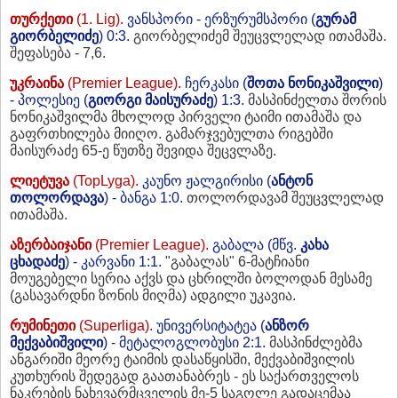
თურქეთი
(1. Lig).
ვანსპორი - ერზურუმსპორი (
გურამ
გიორბელიძე
) 0:3.
გიორბელიძემ შეუცვლელად ითამაშა.
შეფასება - 7,6.
უკრაინა
(Premier League).
ჩერკასი (
შოთა ნონიკაშვილი
)
- პოლესიე (
გიორგი მაისურაძე
) 1:3.
მასპინძელთა შორის
ნონიკაშვილმა მხოლოდ პირველი ტაიმი ითამაშა და
გაფრთხილება მიიღო. გამარჯვებულთა რიგებში
მაისურაძე 65-ე წუთზე შევიდა შეცვლაზე.
ლიეტუვა
(TopLyga).
კაუნო ჟალგირისი (
ანტონ
თოლორდავა
) - ბანგა 1:0.
თოლორდავამ შეუცვლელად
ითამაშა.
აზერბაიჯანი
(Premier League).
გაბალა (მწვ.
კახა
ცხადაძე
) - კარვანი 1:1.
"გაბალას" 6-მატჩიანი
მოუგებელი სერია აქვს და ცხრილში ბოლოდან მესამე
(გასავარდნი ზონის მიღმა) ადგილი უკავია.
რუმინეთი
(Superliga).
უნივერსიტატეა (
ანზორ
მექვაბიშვილი
) - მეტალოგლობუსი 2:1.
მასპინძლებმა
ანგარიში მეორე ტაიმის დასაწყისში, მექვაბიშვილის
კუთხურის შედეგად გაათანაბრეს - ეს საქართველოს
ნაკრების ნახევარმცველის მე-5 საგოლე გადაცემაა