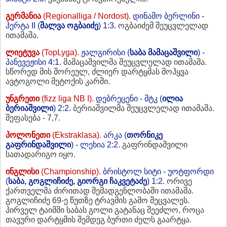
გერმანია
(Regionalliga / Nordost).
დინამო ბერლინი -
ჰერტა II (
შალვა ოგბაიძე
) 1:3.
ოგბაიძემ შეუცვლელად
ითამაშა.
ლიეტუვა
(TopLyga).
ჟალგირისი (
საბა მამაცაშვილი
) -
პანევეჟისი 4:1.
მამაცაშვილმა შეუცვლელად ითამაშა.
სწორედ მის შორეულ, ძლიერ დარტყმას მოჰყვა
ავტოგოლი მეტოქის კარში.
უნგრეთი
(fizz liga NB I).
დებრეცენი - მტკ (
ილია
ბერიაშვილი
) 2:2.
ბერიაშვილმა შეუცვლელად ითამაშა.
შეფასება - 7,7.
პოლონეთი
(Ekstraklasa).
არკა (
თორნიკე
გაფრინდაშვილი
) - ლეხია 2:2.
გაფრინდაშვილი
სათადარიგო იყო.
ინგლისი
(Championship).
ბრისტოლ სიტი - უოტფორდი
(
საბა, გოგლიჩიძე,
გიორგი ჩაკვეტაძე
) 1:2.
ორივე
ქართველმა ძირითად შემადგენლობაში ითამაშა.
გოგლიჩიძე 69-ე წუთზე ტრავმის გამო შეცვალეს.
პირველ ტაიმში საბას გოლი გატანაც შეეძლო, როცა
თავური დარტყმის შემდეგ ბურთი ძელს გაარტყა.