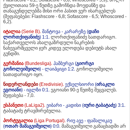
ქვილითაია 59-ე წუთზე გამოჩნდა მოედანზე და
თანაგუნდელებმა მისი ორი პასით ვერ ისარგებლეს
(შეფასებები: Flashscore - 6,8; Sofascore - 6,5; Whoscored -
6,2).
იტალია
(Serie B).
მანტოვა - კარარეზე (
დაჩი
ლორთქიფანიძე
) 1:1.
ლორთქიფანიძე სათდარიგო.
საქართველოს ახალგაზრდული ნაკრების
ნახევარმცველი ჯერ კიდევ ელოდება დებიუტს ახალ
გუნდში.
გერმანია
(Bundesliga).
ჰამბურგი (
გიორგი
გოჩოლეიშვილი
) - ლაიპციგი 1:2.
გოჩოლეიშვილი
სათადარიგო იყო.
ნიდერლანდები
(Eredivisie).
ექსელსიორი (
ირაკლი
ეგოიანი
) - იგლზი 0:1.
ეგოიანი 90-ე წუთზე შეცვალეს.
შეფასება - 7,0.
ესპანეთი
(LaLiga2).
ეიბარი - კადისი (
იური ტაბატაძე
) 3:1.
ტაბატაძე ტრავმირებულია.
პორტუგალია
(Liga Portugal).
რიუ ავე - ფამალიკაუ
(
ოთარ მამაგეიშვილი
) 0:0.
მამაგეიშვილი განაცხადში არ