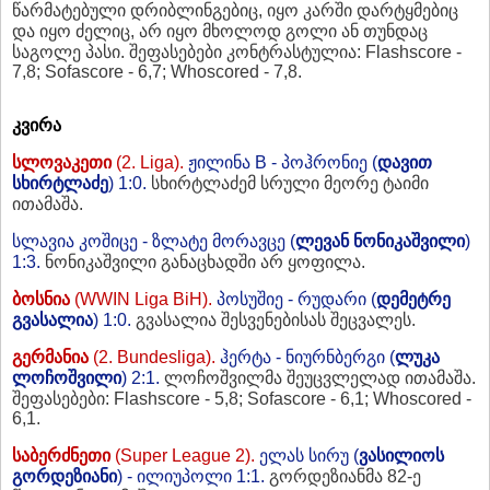
წარმატებული დრიბლინგებიც, იყო კარში დარტყმებიც
და იყო ძელიც, არ იყო მხოლოდ გოლი ან თუნდაც
საგოლე პასი. შეფასებები კონტრასტულია: Flashscore -
7,8; Sofascore - 6,7; Whoscored - 7,8.
კვირა
სლოვაკეთი
(2. Liga).
ჟილინა B - პოჰრონიე (
დავით
სხირტლაძე
) 1:0.
სხირტლაძემ სრული მეორე ტაიმი
ითამაშა.
სლავია კოშიცე - ზლატე მორავცე (
ლევან ნონიკაშვილი
)
1:3.
ნონიკაშვილი განაცხადში არ ყოფილა.
ბოსნია
(WWIN Liga BiH).
პოსუშიე - რუდარი (
დემეტრე
გვასალია
) 1:0.
გვასალია შესვენებისას შეცვალეს.
გერმანია
(2. Bundesliga).
ჰერტა - ნიურნბერგი (
ლუკა
ლოჩოშვილი
) 2:1.
ლოჩოშვილმა შეუცვლელად ითამაშა.
შეფასებები: Flashscore - 5,8; Sofascore - 6,1; Whoscored -
6,1.
საბერძნეთი
(Super League 2).
ელას სირუ (
ვასილიოს
გორდეზიანი
) - ილიუპოლი 1:1.
გორდეზიანმა 82-ე