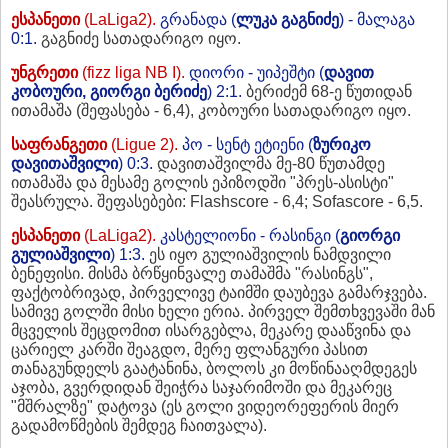
ესპანეთი
(LaLiga2).
გრანადა (
ლუკა გაგნიძე
) - მალაგა
0:1.
გაგნიძე სათადარიგო იყო.
უნგრეთი
(fizz liga NB I).
დიორი - უიპეშტი (
დავით
კობოური, გიორგი ბერიძე
) 2:1.
ბერიძემ 68-ე წუთიდან
ითამაშა (შეფასება - 6,4), კობოური სათადარიგო იყო.
საფრანგეთი
(Ligue 2).
პო - სენტ ეტიენი (
ზურიკო
დავითაშვილი
) 0:3.
დავითაშვილმა მე-80 წუთამდე
ითამაშა და მესამე გოლის ეპიზოდში "პრეს-ასისტი"
შეასრულა. შეფასებები: Flashscore - 6,4; Sofascore - 6,5.
ესპანეთი
(LaLiga2).
კასტელიონი - რასინგი (
გიორგი
გულიაშვილი
) 1:3.
ეს იყო გულიაშვილის ნამდვილი
ბენეფისი. მისმა ბრწყინვალე თამაშმა "რასინგს",
ფაქტობრივად, პირველივე ტაიმში დაუბევა გამარჯვება.
სამივე გოლში მისი ხელი ერია. პირველ შემთხვევაში მან
მცველის შეცდომით ისარგებლა, მეკარე დააწვინა და
ცარიელ კარში შეაგდო, მერე ფლანგური პასით
თანაგუნდელს გაატანინა, ბოლოს კი მოწინააღმდეგეს
აჯობა, გვერდიდან შეიჭრა საჯარიმოში და მეკარეც
"მშრალზე" დატოვა (ეს გოლი ვიდეორეფერის მიერ
გადამოწმების შემდეგ ჩაითვალა).