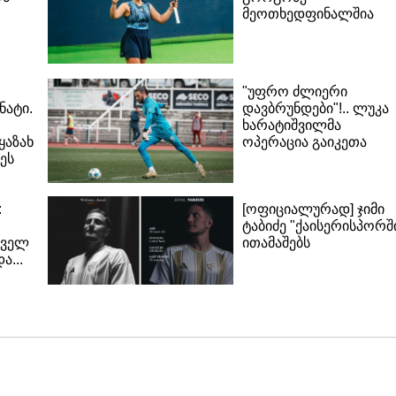
მეოთხედფინალშია
"უფრო ძლიერი
ნატი.
დავბრუნდები"!.. ლუკა
ხარატიშვილმა
ყაზახ
ოპერაცია გაიკეთა
ეს
:
[ოფიციალურად] ჯიმი
ტაბიძე "ქაისერისპორშ
თველ
ითამაშებს
ა...