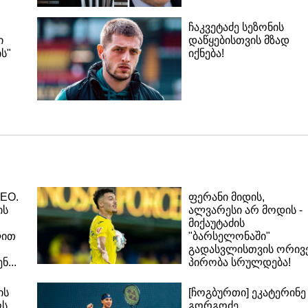
ჩაკვეტაძე სეზონის
ი
დაწყებისთვის მზად
ს"
იქნება!
DEO.
ფერანი მიდის,
ის
ალვარესი არ მოდის -
მიქაუტაძის
ლით
"ბარსელონაში"
გადასვლისთვის ორივ
ნ...
პირობა სრულდება!
ის
[ჩოგბურთი] ეკატერინე
ღს
გორგოძე