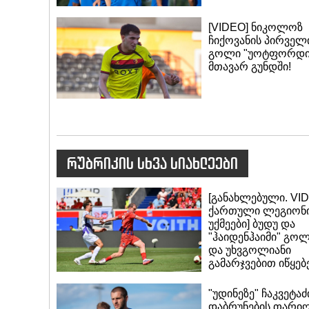
[VIDEO] ნიკოლოზ
ჩიქოვანის პირველ
გოლი "უოტფორდი
მთავარ გუნდში!
რუბრიკის სხვა სიახლეები
[განახლებული. VI
ქართული ლეგიონ
უქმეები] ბუდუ და
"ჰაიდენჰაიმი" გო
და უხვგოლიანი
გამარჯვებით იწყებე
"უდინეზე" ჩაკვეტაძ
დაბრუნების თარი