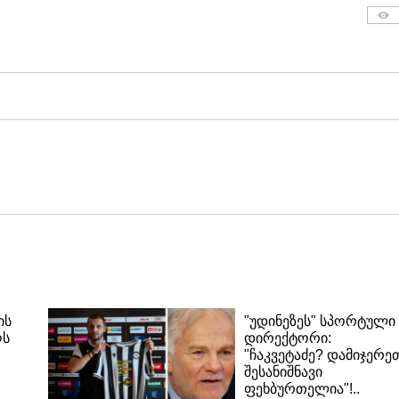
ის
"უდინეზეს" სპორტული
ღს
დირექტორი:
"ჩაკვეტაძე? დამიჯერე
შესანიშნავი
ფეხბურთელია"!..