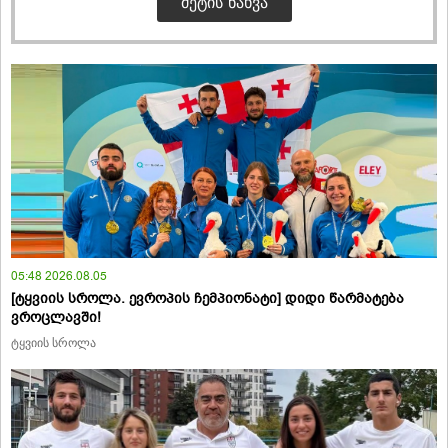
ᲛᲔᲢᲘᲡ ᲜᲐᲮᲕᲐ
05:48 2026.08.05
[ტყვიის სროლა. ევროპის ჩემპიონატი] დიდი წარმატება
ვროცლავში!
ტყვიის სროლა